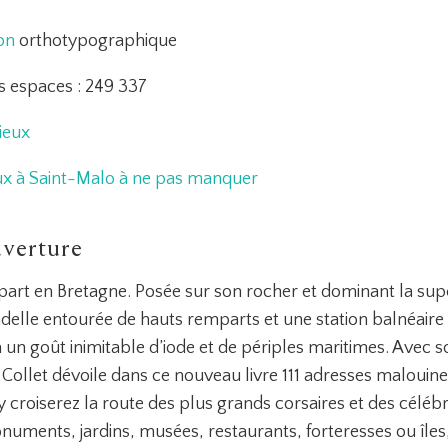
ion
orthotypographique
s espaces : 249 337
ieux
eux à Saint-Malo à ne pas manquer
verture
à part en Bretagne. Posée sur son rocher et dominant la su
adelle entourée de hauts remparts et une station balnéaire
a un goût inimitable d’iode et de périples maritimes. Avec so
Collet dévoile dans ce nouveau livre 111 adresses malouin
 croiserez la route des plus grands corsaires et des célébr
onuments, jardins, musées, restaurants, forteresses ou îles,