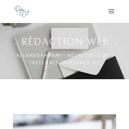
RÉDACTION WEB
ALEXANDRA FRAY - RÉDACTRICE WEB
FREELANCE (SURESNES, 92)