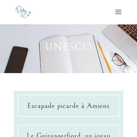
UNESCO
Escapade picarde à Amiens
Le Geirangerfjord, un joyau