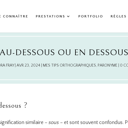
E CONNAÎTRE
PRESTATIONS
PORTFOLIO
RÈGLES
AU-DESSOUS OU EN DESSOU
RA FRAY
|
AVR 23, 2024
|
MES TIPS ORTHOGRAPHIQUES
,
PARONYME
|
0 C
dessous ?
gnification similaire –
sous
– et sont souvent confondus. Po