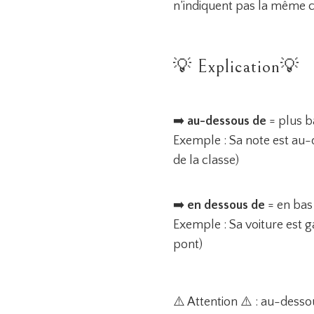
n’indiquent pas la même 
💡 Explication💡
➡️
au-dessous de
= plus b
Exemple : Sa note est au-
de la classe)
➡️
en dessous de
= en bas 
Exemple : Sa voiture est g
pont)
⚠️ Attention ⚠️ : au-desso