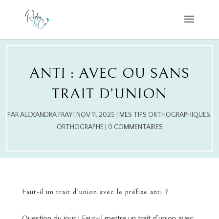
ANTI : AVEC OU SANS
TRAIT D’UNION
PAR
ALEXANDRA FRAY
|
NOV 11, 2025
|
MES TIPS ORTHOGRAPHIQUES
,
ORTHOGRAPHE
|
0 COMMENTAIRES
Faut-il un trait d’union avec le préfixe anti ?
Question du jour ! Faut-il mettre un trait d’union avec