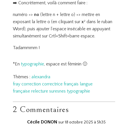
➡️ Concrètement, voilà comment faire :
numéro =>
no
(lettre n + lettre o) => mettre en
exposant la lettre o (en cliquant sur
x
² dans le ruban
Word), puis ajouter l’espace insécable en appuyant
simultanément sur Crtl+Shift+barre espace.
Tadammmm !
*En
typographie
, espace est féminin 🙂
Thèmes :
alexandra
fray
correction
correctrice
français
langue
française
relecture
suresnes
typographie
2 Commentaires
Cécile DONON
sur 18 octobre 2025 à 5h35