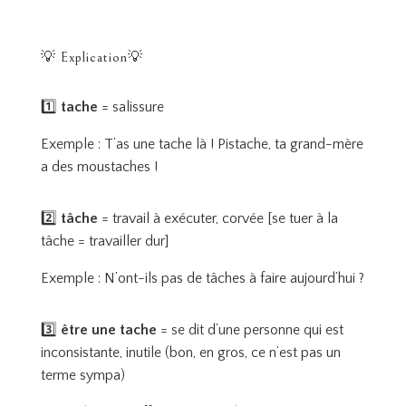
💡 Explication💡
1️⃣
tache
= salissure
Exemple : T’as une tache là ! Pistache, ta grand-mère
a des moustaches !
2️⃣
tâche
= travail à exécuter, corvée [se tuer à la
tâche = travailler dur]
Exemple : N’ont-ils pas de tâches à faire aujourd’hui ?
3️⃣
être une tache
= se dit d’une personne qui est
inconsistante, inutile (bon, en gros, ce n’est pas un
terme sympa)